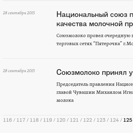
Национальный союз п
28 сентября 2015
качества молочной пр
Союзмолоко провел очередную 
торговых сетях “Пятерочка” г.М
Союзмолоко принял у
28 сентября 2015
Председатель правления Национ
главой Чувашии Михаилом Игна
молока
116
117
118
119
120
121
122
123
124
125