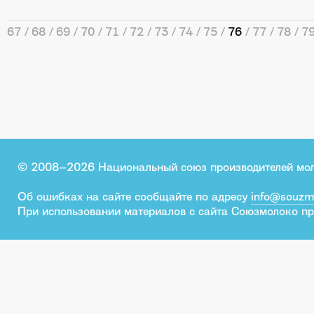
67
68
69
70
71
72
73
74
75
76
77
78
7
© 2008–2026 Национальный союз производителей мо
Об ошибках на сайте сообщайте по адресу
info@souzm
При использовании материалов с сайта Союзмолоко пр