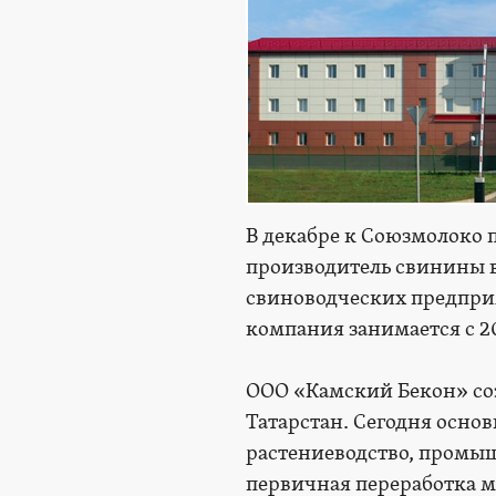
В декабре к Союзмолоко
производитель свинины в
свиноводческих предпри
компания занимается с 20
ООО «Камский Бекон» соз
Татарстан. Сегодня осн
растениеводство, промы
первичная переработка 