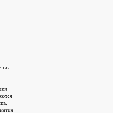
ения
ики
аются
па,
риятия