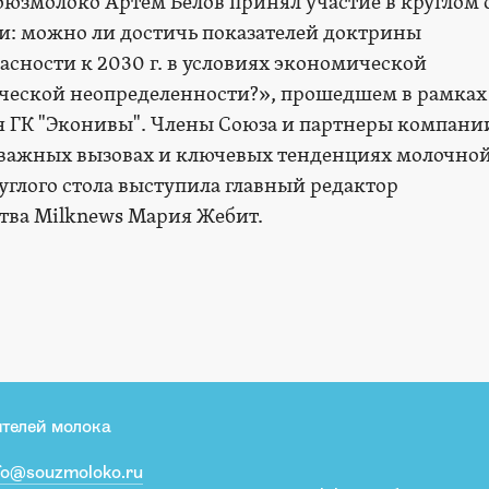
юзмолоко Артем Белов принял участие в круглом 
и: можно ли достичь показателей доктрины
асности к 2030 г. в условиях экономической
ической неопределенности?», прошедшем в рамках
 ГК "Эконивы". Члены Союза и партнеры компани
важных вызовах и ключевых тенденциях молочно
углого стола выступила главный редактор
тва Milknews Мария Жебит.
телей молока
fo@souzmoloko.ru