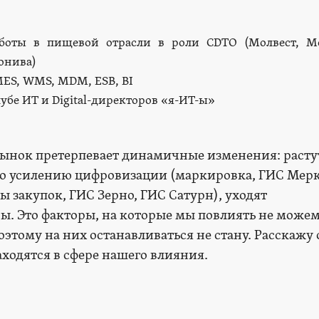
аботы в пищевой отрасли в роли CDTО (Молвест, М
онива)
MES, WMS, MDM, ESB, BI
убе ИТ и Digital-директоров «я-ИТ-ы»
рынок претерпевает динамичные изменения: расту
по усилению цифровизации (маркировка, ГИС Мер
закупок, ГИС Зерно, ГИС Сатурн), уходят
ы. Это факторы, на которые мы повлиять не можем
этому на них останавливаться не стану. Расскажу 
аходятся в сфере нашего влияния.