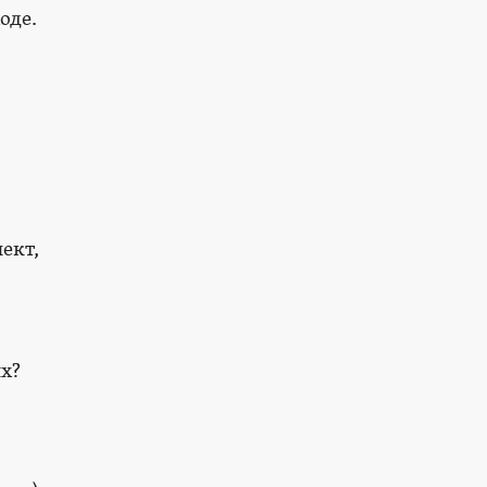
оде.
ект,
ых?