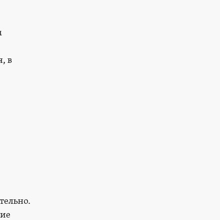
м
, в
тельно.
тие