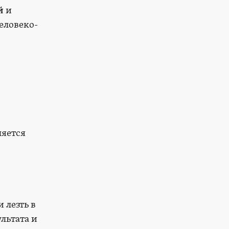
й
и
еловеко-
ляется
 лезть в
льтата и