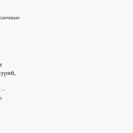
олочные
т
курий,
 –
о