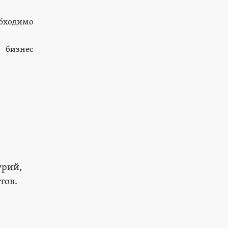
обходимо
 бизнес
урий,
тов.