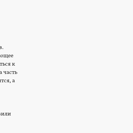
в.
ающее
ться к
а часть
тся, а
вили