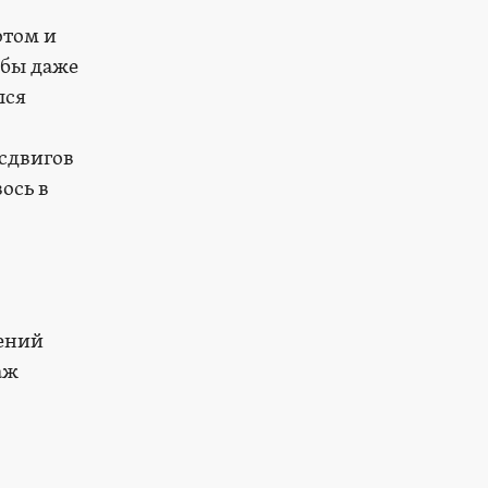
отом и
 бы даже
лся
 сдвигов
ось в
ений
аж