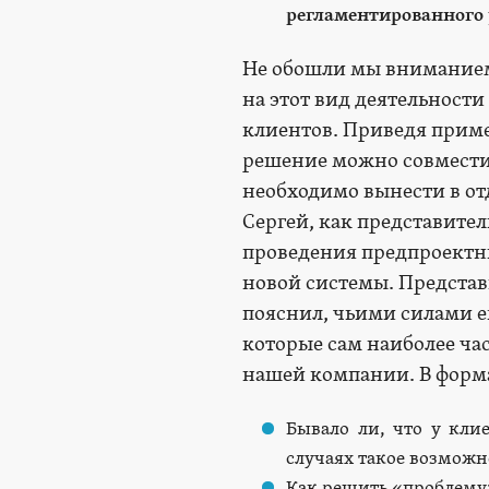
регламентированного у
Не обошли мы вниманием 
на этот вид деятельност
клиентов. Приведя приме
решение можно совместит
необходимо вынести в от
Сергей, как представите
проведения предпроектны
новой системы. Предста
пояснил, чьими силами е
которые сам наиболее ча
нашей компании. В форма
Бывало ли, что у кли
случаях такое возможн
Как решить «проблему