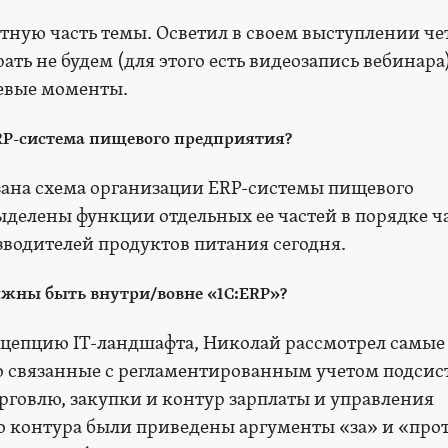
ную часть темы. Осветил в своем выступлении че
ать не будем (для этого есть видеозапись вебинара)
евые моменты.
ERP-система пищевого предприятия?
азана схема организации ERP-системы пищевого
ыделены функции отдельных ее частей в порядке ч
зводителей продуктов питания сегодня.
жны быть внутри/вовне «1C:ERP»?
нцепцию IT-ландшафта, Николай рассмотрел самые
о связанные с регламентированным учетом подсис
орговлю, закупки и контур зарплаты и управления
о контура были приведены аргументы «за» и «прот