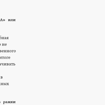
КА» или
ебная
о не
твенного
итоге
лачивать
 в
мных
в рамки