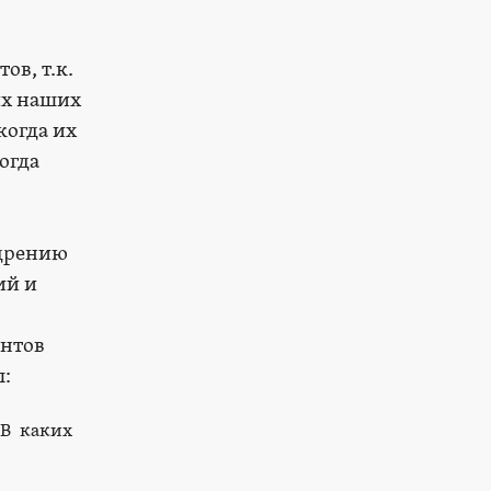
в, т.к.
их наших
когда их
огда
едрению
ий и
,
ентов
л:
 В каких