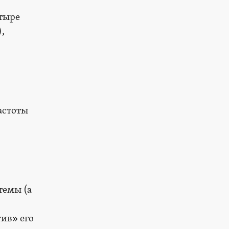
тыре
,
астоты
темы (а
ив» его