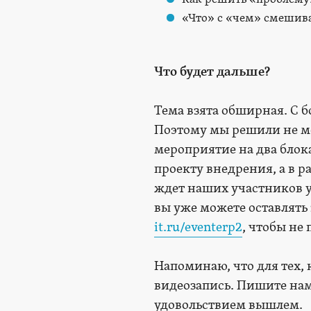
«Что» с «чем» смешива
Что будет дальше?
Тема взята обширная. С 
Поэтому мы решили не м
мероприятие на два блока
проекту внедрения, а в ра
ждет наших участников уж
вы уже можете оставлять 
it.ru/eventerp2
, чтобы не
Напоминаю, что для тех,
видеозапись. Пишите нам
удовольствием вышлем.