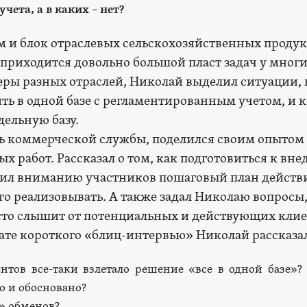
чета, а в каких – нет?
и блок отраслевых сельскохозяйственных продукто
и приходится довольно большой пласт задач у мног
ры разных отраслей, Николай выделил ситуации, 
ь в одной базе с регламентированным учетом, и к
дельную базу.
ль коммерческой службы, поделился своим опытом
х работ. Рассказал о том, как подготовиться к вн
вил вниманию участников пошаговый план действ
го реализовывать. А также задал Николаю вопросы
сто слышит от потенциальных и действующих кли
те короткого «блиц-интервью» Николай рассказа
ентов все-таки взлетало решение «все в одной базе»?
о и обосновано?
» обменов?