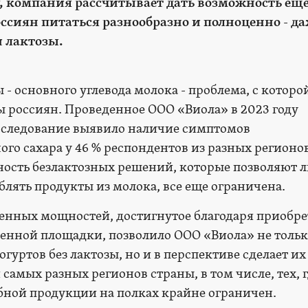
у, компания рассчитывает дать возможность ещ
ссиян питаться разнообразно и полноценно - да
 лактозы.
- основного углевода молока - проблема, с которо
ы россиян. Проведенное ООО «Виола» в 2023 году
сследование выявило наличие симптомов
го сахара у 46 % респондентов из разных регионо
ность безлактозных решений, которые позволяют 
лять продукты из молока, все еще ограничена.
енных мощностей, достигнутое благодаря приобр
енной площадки, позволило ООО «Виола» не толь
гуртов без лактозы, но и в перспективе сделает их
амых разных регионов страны, в том числе, тех, 
бной продукции на полках крайне ограничен.