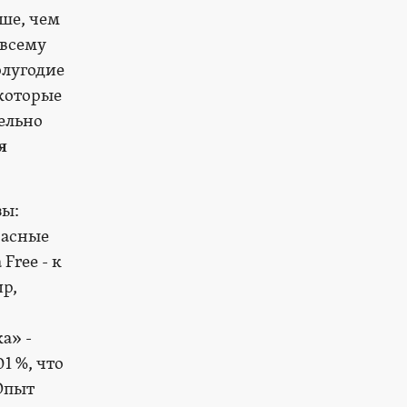
ыше, чем
 всему
олугодие
 которые
ельно
я
зы:
расные
Free - к
р,
а» -
1 %, что
Опыт