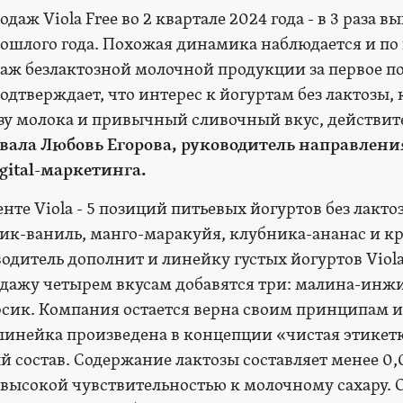
даж Viola Free во 2 квартале 2024 года - в 3 раза в
ошлого года. Похожая динамика наблюдается и по
даж безлактозной молочной продукции за первое п
подтверждает, что интерес к йогуртам без лактозы,
зу молока и привычный сливочный вкус, действит
ала Любовь Егорова, руководитель направлени
gital-маркетинга.
те Viola - 5 позиций питьевых йогуртов без лакто
ик-ваниль, манго-маракуйя, клубника-ананас и к
водитель дополнит и линейку густых йогуртов Viola 
дажу четырем вкусам добавятся три: малина-инжи
сик. Компания остается верна своим принципам и
 линейка произведена в концепции «чистая этикетк
 состав. Содержание лактозы составляет менее 0,0
 высокой чувствительностью к молочному сахару. 