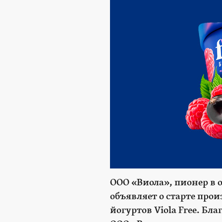
ООО «Виола», пионер в 
объявляет о старте про
йогуртов Viola Free. Б