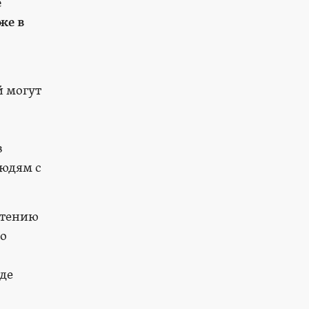
е
же в
й могут
в
людям с
етению
ко
где