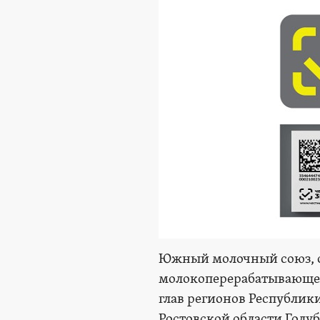
Южный молочный союз, о
молокоперерабатывающее
глав регионов Республик
Ростовской области Голуб