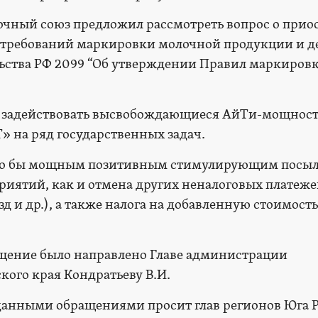
очный союз предложил рассмотреть вопрос о прио
х требований маркировки молочной продукции и д
ьства РФ 2099 “Об утверждении Правил маркиров
ло задействовать высвобождающиеся АйТи-мощност
 на ряд государственных задач.
ило бы мощным позитивным стимулирующим посыл
иятий, как и отмена других неналоговых платеж
д и др.), а также налога на добавленную стоимость
ащение было направлено Главе администрации
кого края Кондратьеву В.И.
нными обращениями просит глав регионов Юга 