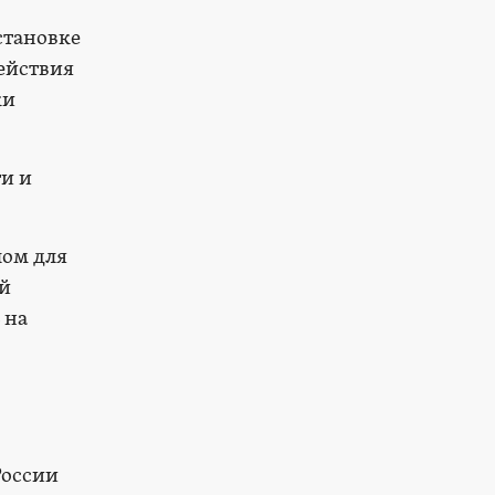
становке
ействия
ки
и и
ом для
ей
 на
России