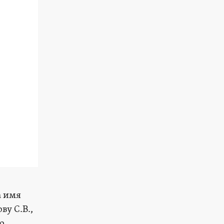
а имя
у С.В.,
о