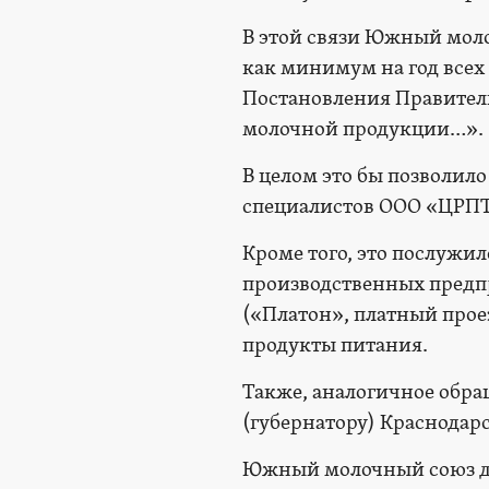
В этой связи Южный мол
как минимум на год все
Постановления Правител
молочной продукции…».
В целом это бы позволи
специалистов ООО «ЦРПТ»
Кроме того, это послуж
производственных предпр
(«Платон», платный проез
продукты питания.
Также, аналогичное обр
(губернатору) Краснодарс
Южный молочный союз да