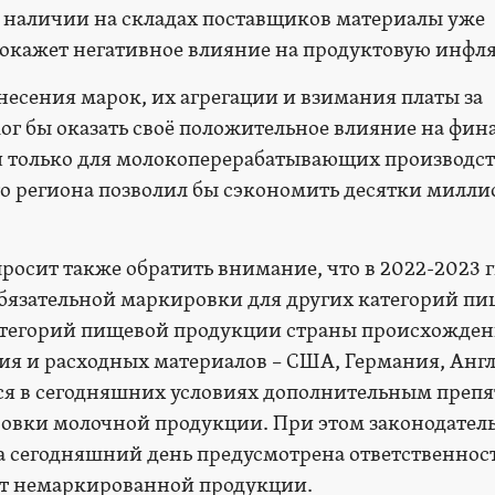
 наличии на складах поставщиков материалы уже
 окажет негативное влияние на продуктовую инфл
несения марок, их агрегации и взимания платы за
ог бы оказать своё положительное влияние на фин
и только для молокоперерабатывающих производс
о региона позволил бы сэкономить десятки милли
сит также обратить внимание, что в 2022-2023 г
бязательной маркировки для других категорий п
атегорий пищевой продукции страны происхожден
ия и расходных материалов – США, Германия, Англ
ся в сегодняшних условиях дополнительным преп
овки молочной продукции. При этом законодател
 сегодняшний день предусмотрена ответственност
рот немаркированной продукции.