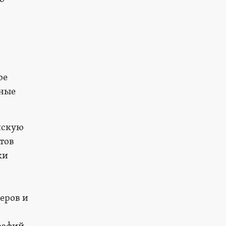
ое
ьные
йскую
тов
ки
еров и