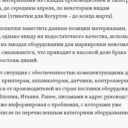
 материалами на складах производителей и типог
ца, до середины апреля, по некоторым видам
и (этикетки для йогуртов – до конца марта).
попытки заместить данные позиции материалами,
 однако ввиду их недостаточного качества, испол
 на заводах оборудовании для маркировки невозм
 смазываются, что приводит к высокой доле брака
ростоям линий.
ет ситуация с обеспеченностью комплектующими 
к принтерам, аппликаторам, датчики, контроллеры
я от производителей из стран поставки оборудова
пония, Италия. Ранее, письмами в адрес руководс
е информировал о проблемах, с которыми уже
м числе по перечисленным категориям оборудовани