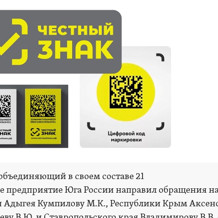
бъединяющий в своем составе 21
 предприятие Юга России направил обращения н
и Адыгея Кумпилову М.К., Республики Крым Аксенов
еву В.Ю. и Ставропольского края Владимирову В.В. 