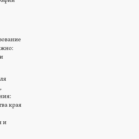
рафий
ьзование
ожно:
 и
для
,
ния:
тва края
я и