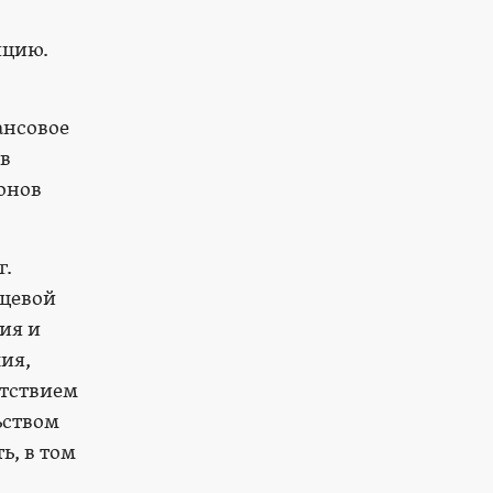
яцию.
ансовое
тв
онов
г.
ищевой
ия и
ия,
ятствием
ьством
ь, в том