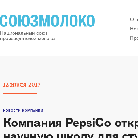
О 
Но
Национальный союз
Пр
производителей молока
12
июля
2017
НОВОСТИ КОМПАНИЙ
Компания PepsiCo от
научную школу для ст