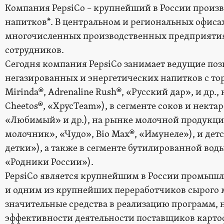
Компания PepsiCo – крупнейший в России произв
напитков*. В центральном и региональных офиса
многочисленных производственных предприятиях
сотрудников.
Сегодня компания PepsiCo занимает ведущие поз
негазированных и энергетических напитков с то
Mirinda®, Adrenaline Rush®, «Русский дар», и др.,
Cheetos®, «ХрусTeam»), в сегменте соков и нектар
«Любимый» и др.), на рынке молочной продукци
молочник», «Чудо», Bio Max®, «Имунеле»), и дет
детки»), а также в сегменте бутилированной вод
«Родники России»).
PepsiCo является крупнейшим в России промыш
и одним из крупнейших переработчиков сырого 
значительные средства в реализацию программ,
эффективности деятельности поставщиков картоф