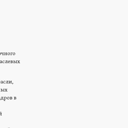
очного
раслевых
асли,
ных
адров в
й