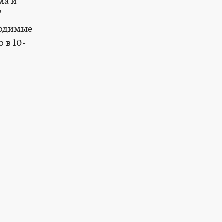
ма и
"
ходимые
 в 10-