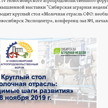
ах IV Новосибирского агропродовольственного фору
ышленной выставки "Сибирская аграрная неделя
одит круглый стол «Молочная отрасль СФО: необ
восибирск Экспоцентр», конференц-зал №1, начало