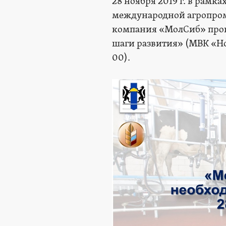
28 ноября 2019 г. в рамк
международной агропром
компания «МолСиб» пров
шаги развития» (МВК «Но
00).