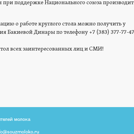
н при поддержке Национального союза производит
ию о работе круглого стола можно получить у
 Бакиевой Динары по телефону +7 (383) 377-77-47,
тол всех заинтересованных лиц и СМИ!
телей молока
fo@souzmoloko.ru