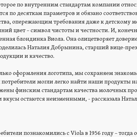
оторое по внутренним стандартам компании относ
ется по десяткам параметров и обязано соответство
ства, опережающим требования даже к детскому м
ний цвет – символ чистоты и честности. И, конечн
енная блондинка Виола. Она олицетворяет доверие
поделилась Наталия Добрынина, старший вице-през
родукции и качество.
олько оформления логотипа, мы сохраняем знаком
 потребители могли легко найти наши продукты на
ены финским стандартам качества молочных про
и вкусы остаются неизменными, - рассказала Ната
бители познакомились с Viola в 1956 году – тогда о