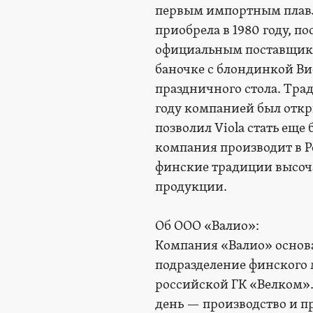
первым импортным плавл
приобрела в 1980 году, п
официальным поставщико
баночке с блондинкой В
праздничного стола. Тра
году компанией был откр
позволил Viola стать еще
компания производит в Р
финские традиции высоч
продукции.
Об ООО «Валио»:
Компания «Валио» основан
подразделение финского 
российской ГК «Велком»
день — производство и п