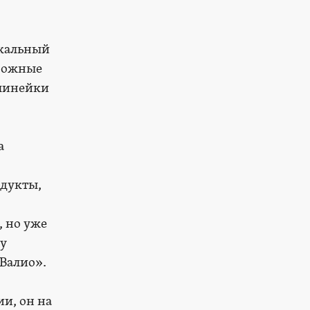
окальный
орожные
 линейки
а
одукты,
, но уже
му
«Валио».
и, он на