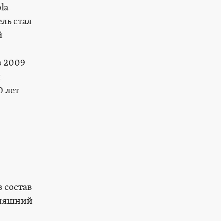
la
ль стал
й
в 2009
й
0 лет
 состав
дняшний