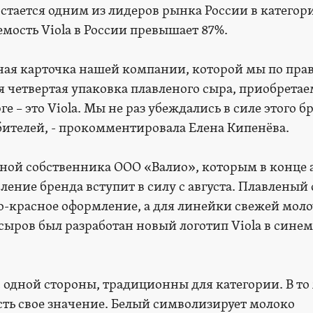
стается одним из лидеров рынка России в категор
мость Viola в России превышает 87%.
тная карточка нашей компании, которой мы по пра
я четвертая упаковка плавленого сыра, приобретае
 – это Viola. Мы не раз убеждались в силе этого б
бителей, - прокомментировала Елена Кипенёва.
еной собственника ООО «Валио», которым в конце 
ление бренда вступит в силу с августа. Плавленый
о-красное оформление, а для линейки свежей мол
ыров был разработан новый логотип Viola в синем
 с одной стороны, традиционны для категории. В то
сть свое значение. Белый символизирует молоко