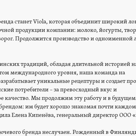
нда станет Viola, которая объединит широкий л
очной продукции компании: молоко, йогурты, тв
творог. Продолжится производство и одноименной
инских традиций, обладая длительной историей н
том международного уровня, наша команда на
азрабатывает уникальные рецептуры и создает пр
ские потребители – за превосходный вкус и
 качество. Мы продолжим эту работу и в будущем
брендом: им будет хорошо знакомая почти каждо
бщила Елена Кипенёва, генеральный директор ООО 
ключевого бренда неслучаен. Рожденный в Финлянди