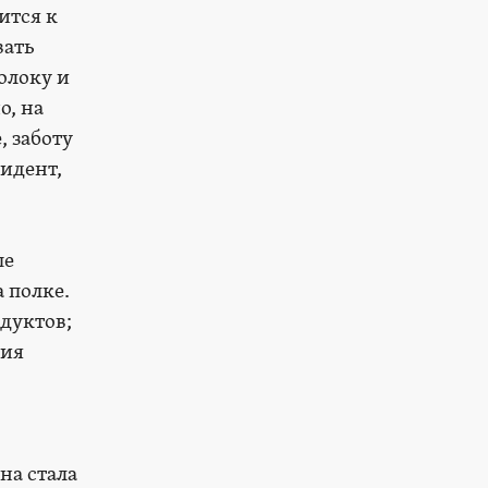
ится к
вать
олоку и
о, на
, заботу
идент,
ые
 полке.
дуктов;
лия
на стала