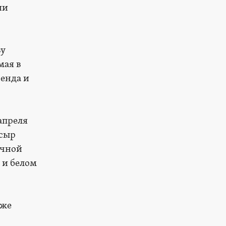
ии
ву
мая в
ренда и
апреля
 сыр
очной
 и белом
 же