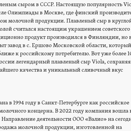
еным сыром в СССР. Настоящую популярность Vio
осле Олимпиады в Москве, где финский производите
м молочной продукции. Плавленый сыр в кругло
иолой считался настоящим украшением советского
диционно продукт производился в Финляндии, но 
ыт завод в с. Ершово Московской области, которы
 ближе к российскому потребителю. Вот уже более 1
оссии легендарный плавленый сыр Viola, сохраняя
айшего качества и уникальный сливочный вкус
а в 1994 году в Санкт-Петербурге как российское
молочного концерна. В 2022 году компания вошла в
. Направление деятельности ООО «Валио» на сего
родажа молочной продукции, изготовленной на