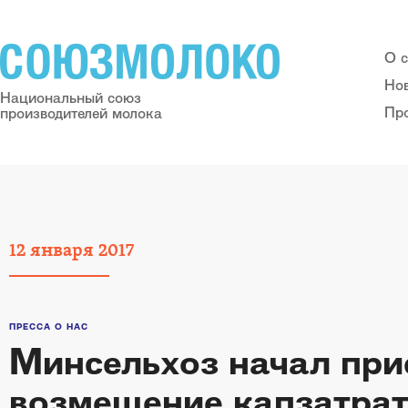
О 
Но
Национальный союз
Пр
производителей молока
12
января
2017
ПРЕССА О НАС
Минсельхоз начал при
возмещение капзатра