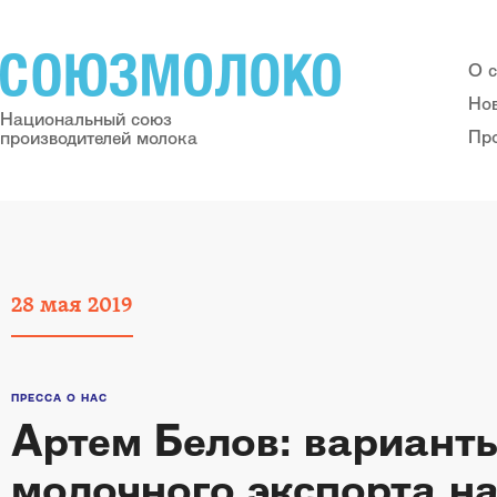
О 
Но
Национальный союз
Пр
производителей молока
28
мая
2019
ПРЕССА О НАС
Артем Белов: вариант
молочного экспорта н