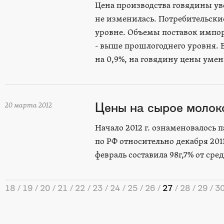
Цена производства говядины уве
не изменилась. Потребительски
уровне. Объемы поставок импор
- выше прошлогоднего уровня. 
на 0,9%, на говядину цены умен
Цены на сырое молок
20 марта 2012
Начало 2012 г. ознаменовалось 
по РФ относительно декабря 2011
февраль составила 98г,7% от сред
18
19
20
21
22
23
24
25
26
27
28
29
3