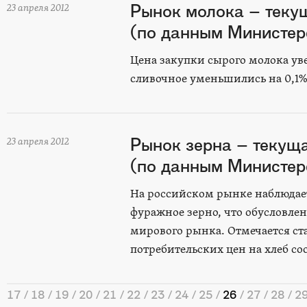
Рынок молока – теку
23 апреля 2012
(по данным Министерс
Цена закупки сырого молока ув
сливочное уменьшились на 0,1%,
Рынок зерна – текущ
23 апреля 2012
(по данным Министерс
На российском рынке наблюдае
фуражное зерно, что обусловле
мирового рынка. Отмечается с
потребительских цен на хлеб сос
17
18
19
20
21
22
23
24
25
26
27
28
2