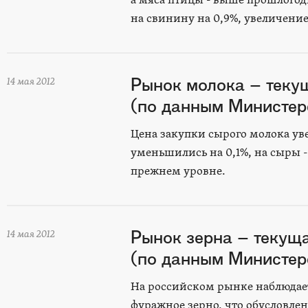
а мяса птицы - выше прошлогод
на свинину на 0,9%, увеличение
Рынок молока – теку
14 мая 2012
(по данным Министерс
Цена закупки сырого молока ув
уменьшились на 0,1%, на сыры -
прежнем уровне.
Рынок зерна – текущ
14 мая 2012
(по данным Министерс
На российском рынке наблюдает
фуражное зерно, что обусловл